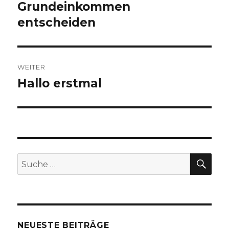
Grundeinkommen
entscheiden
WEITER
Hallo erstmal
Nächster
Beitrag:
SU
Suche
nach:
NEUESTE BEITRÄGE